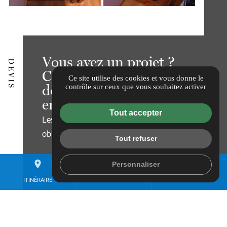
Vous avez un projet ?
DEVIS
Contactez nous pour un
Ce site utilise des cookies et vous donne le
devis gratuit, et sans
contrôle sur ceux que vous souhaitez activer
engagement.
Tout accepter
Les champs indiqués par un astérisque (*) sont
obligatoires
Tout refuser
Nom*
place
mail
call
Personnaliser
ITINÉRAIRE
CONTACTEZ-NOUS
01 60 84 16 30
Prénom