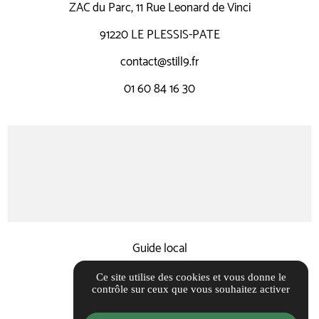
ZAC du Parc, 11 Rue Leonard de Vinci
91220 LE PLESSIS-PATE
contact@still9.fr
01 60 84 16 30
Guide local
Informations complémentaires
Ce site utilise des cookies et vous donne le
contrôle sur ceux que vous souhaitez activer
Mentions légales