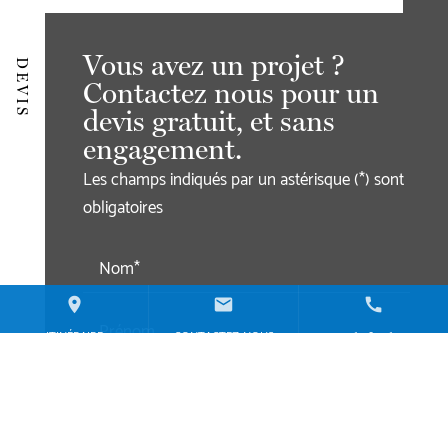
Vous avez un projet ?
DEVIS
Contactez nous pour un
devis gratuit, et sans
engagement.
Les champs indiqués par un astérisque (*) sont
obligatoires
Nom*
place
mail
call
Prénom
ITINÉRAIRE
CONTACTEZ-NOUS
01 60 84 16 30
Code postal*